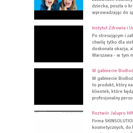
dziecka, poszła o k
wprowadzając do spr
Instytut Zdrowia i 
Po stresującym i za
chwilę tylko dla si
doskonała okazja, 
Warszawa - w tym m
W gabinecie BioBo
W gabinecie BioBod
to produkt, który 
klientek, które będ
profesjonalny perso
Roztwór Jalupro H
Firma SKINSOLUTION
kosmetycznych, do k