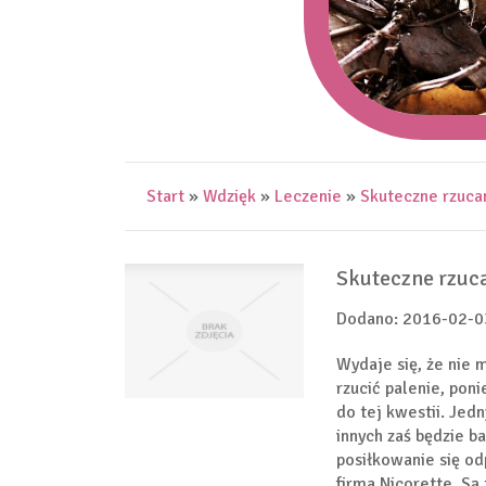
Start
»
Wdzięk
»
Leczenie
»
Skuteczne rzucan
Skuteczne rzuca
Dodano: 2016-02-0
Wydaje się, że nie 
rzucić palenie, pon
do tej kwestii. Jed
innych zaś będzie b
posiłkowanie się o
firma Nicorette. Są