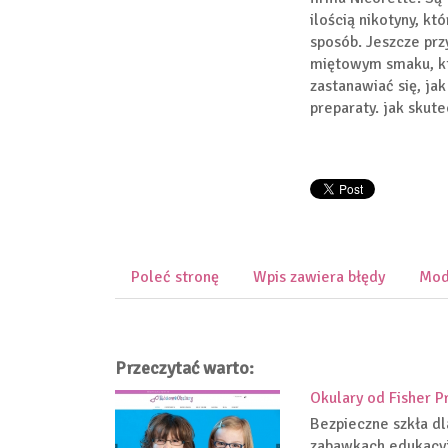
ilością nikotyny, k
sposób. Jeszcze prz
miętowym smaku, któ
zastanawiać się, jak
preparaty. jak skute
Poleć stronę
Wpis zawiera błędy
Mod
Przeczytać warto:
Okulary od Fisher P
Bezpieczne szkła dl
zabawkach edukacyj