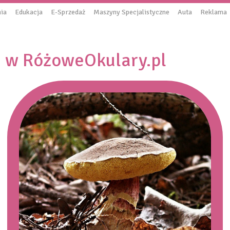
ia
Edukacja
E-Sprzedaż
Maszyny Specjalistyczne
Auta
Reklama
e w RóżoweOkulary.pl