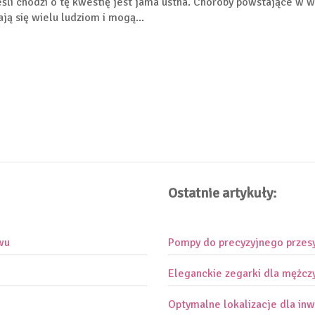
eśli chodzi o tę kwestię jest jama ustna. Choroby powstające w 
ają się wielu ludziom i mogą...
Ostatnie artykuły:
wu
Pompy do precyzyjnego przes
Eleganckie zegarki dla mężcz
Optymalne lokalizacje dla inw