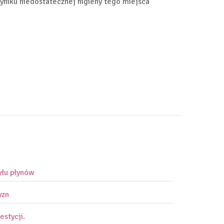
wyniku niedostatecznej higieny tego miejsca
yłu płynów
yzn
estycji.