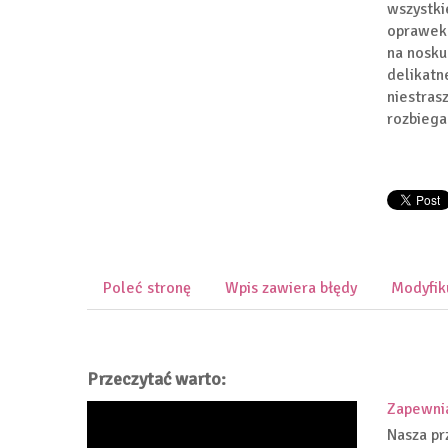
wszystki
oprawek 
na nosku
delikatn
niestras
rozbiega
Poleć stronę
Wpis zawiera błędy
Modyfik
Przeczytać warto:
Zapewni
Nasza pr