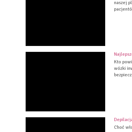
naszej p
pacjentó
Najlepsz
Kto powi
wózki in
bezpiecz
Depilacj
Choć wło