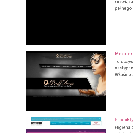
rozwiąza
pełnego p
Mezotera
To oczyw
następne
Właśnie 
Produkty
Higiena 