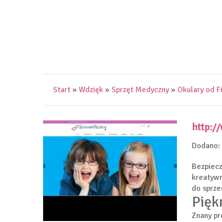
Start
»
Wdzięk
»
Sprzęt Medyczny
»
Okulary od F
http:/
Dodano:
Bezpiecz
kreatywn
do sprze
Pięk
Znany pr