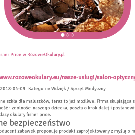
isher Price w RóżoweOkulary.pl
/www.rozoweokulary.eu/nasze-uslugi/salon-optyczn
 2018-04-09
Kategoria: Wdzięk / Sprzęt Medyczny
ne szkła dla maluszków, teraz to już możliwe. Firma skupiająca 
ość i zdolności naszego dziecka, poszła o krok dalej i postano
daży okulary fisher price.
ne bezpieczeństwo
oducent zabawek proponuje produkt zaprojektowany z myślą o mał