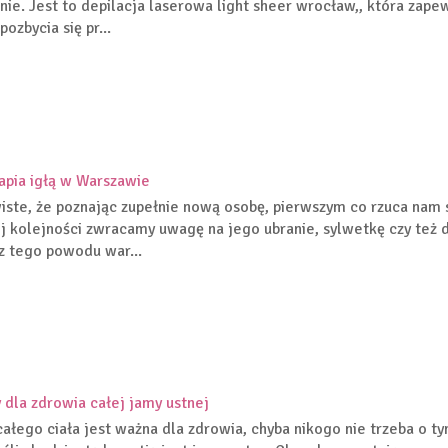
nie. Jest to depilacja laserowa light sheer wrocław,, która zap
ozbycia się pr...
pia igłą w Warszawie
iste, że poznając zupełnie nową osobę, pierwszym co rzuca nam 
j kolejności zwracamy uwagę na jego ubranie, sylwetkę czy też de
z tego powodu war...
 dla zdrowia całej jamy ustnej
całego ciała jest ważna dla zdrowia, chyba nikogo nie trzeba o 