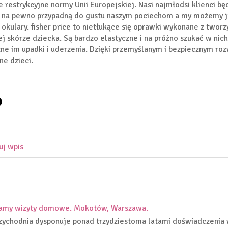
e restrykcyjne normy Unii Europejskiej. Nasi najmłodsi klienci 
na pewno przypadną do gustu naszym pociechom a my możemy już
 okulary. fisher price to nietłukące się oprawki wykonane z twor
ej skórze dziecka. Są bardzo elastyczne i na próżno szukać w nic
zne im upadki i uderzenia. Dzięki przemyślanym i bezpiecznym 
ne dzieci.
uj wpis
amy wizyty domowe. Mokotów, Warszawa.
zychodnia dysponuje ponad trzydziestoma latami doświadczenia