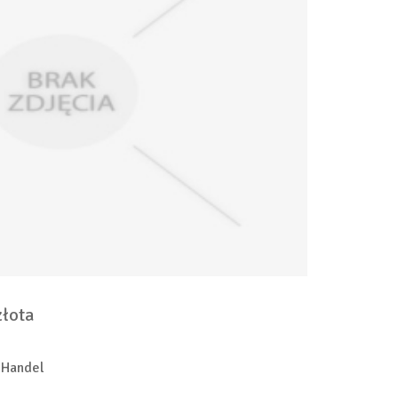
złota
 Handel