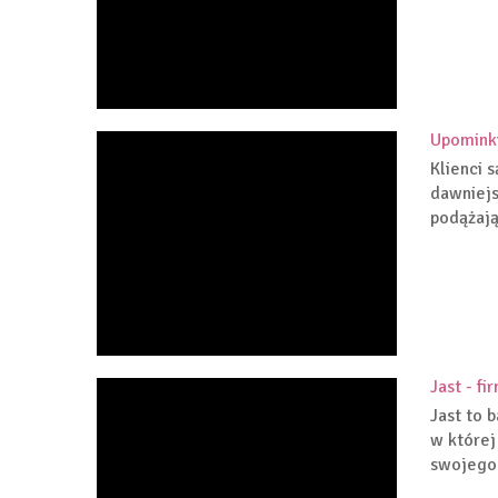
Upominki
Klienci 
dawniejs
podążając
Jast - f
Jast to 
w której
swojego 