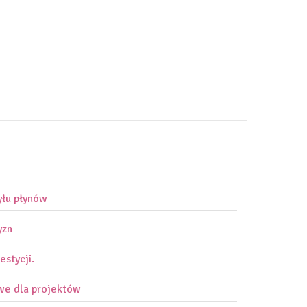
yłu płynów
yzn
estycji.
owe dla projektów