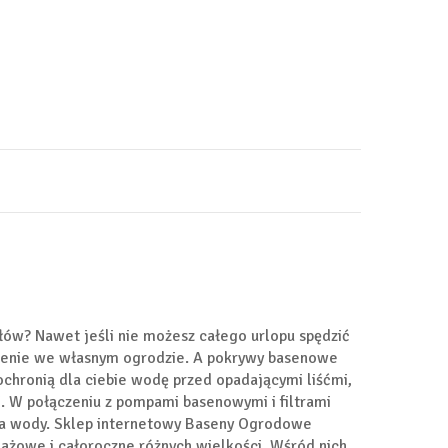
ałów? Nawet jeśli nie możesz całego urlopu spędzić
asenie we własnym ogrodzie. A pokrywy basenowe
hronią dla ciebie wodę przed opadającymi liśćmi,
. W połączeniu z pompami basenowymi i filtrami
nia wody. Sklep internetowy Baseny Ogrodowe
ażowe i całoroczne różnych wielkości. Wśród nich