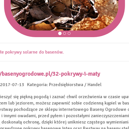
łe pokrywy solarne do basenów.
//basenyogrodowe.pl/32-pokrywy-i-maty
 2017-07-13
Kategoria: Przedsiębiorstwa / Handel
ieszyć się piękną pogodą i zaznać chwil orzeźwienia w czasie up
em lub jeziorem, możesz zapewnić sobie codzienną kąpiel w b
Bestway pochodzące ze sklepu internetowego Baseny Ogrodowe oc
i innymi owadami, przed pyłem i pozostałymi zanieczyszczeniami
 doskonałą ochronę, dzięki której unikniesz częstego wymienia
sprawdzone pokrywy basenowe Intex oraz Bestway na baseny stel