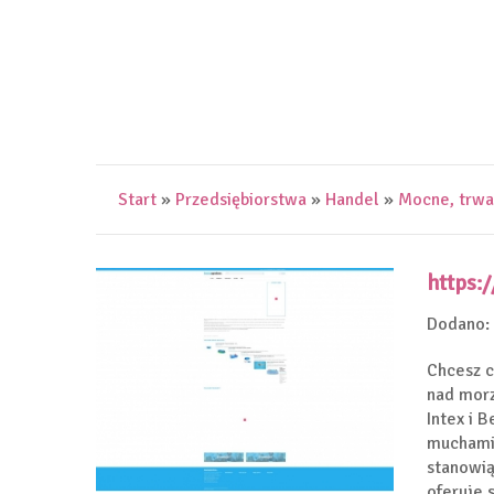
Start
»
Przedsiębiorstwa
»
Handel
»
Mocne, trwa
https:
Dodano:
Chcesz c
nad morz
Intex i 
muchami 
stanowią
oferuje 