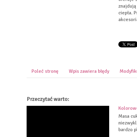
znajdują
ciepła. 
akcesori
Poleć stronę
Wpis zawiera błędy
Modyfik
Przeczytać warto:
Kolorow
Masa cuk
niezwykl
bardzo pl