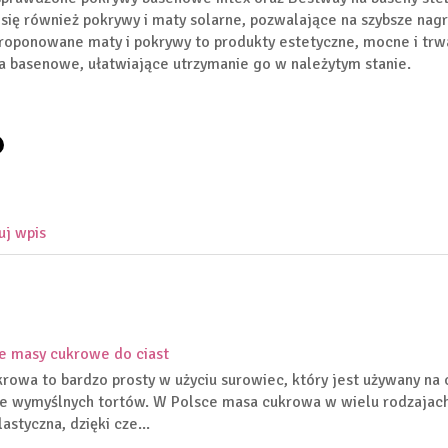
 się również pokrywy i maty solarne, pozwalające na szybsze nag
Proponowane maty i pokrywy to produkty estetyczne, mocne i trw
a basenowe, ułatwiające utrzymanie go w należytym stanie.
uj wpis
e masy cukrowe do ciast
rowa to bardzo prosty w użyciu surowiec, który jest używany na 
e wymyślnych tortów. W Polsce masa cukrowa w wielu rodzajach d
astyczna, dzięki cze...