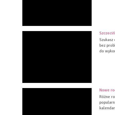
Szczeciń
Szukasz 
bez prob
do wykon
Nowe ro
Różne ro
popularn
kalendar