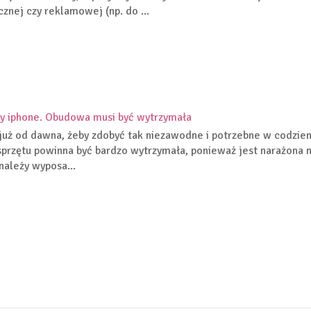
cznej czy reklamowej (np. do ...
y iphone. Obudowa musi być wytrzymała
już od dawna, żeby zdobyć tak niezawodne i potrzebne w codzie
sprzętu powinna być bardzo wytrzymała, ponieważ jest narażona n
należy wyposa...