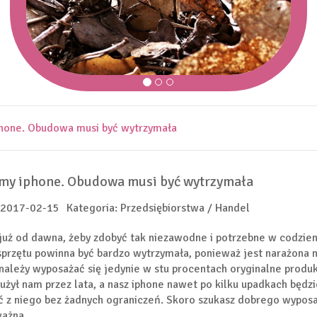
hone. Obudowa musi być wytrzymała
my iphone. Obudowa musi być wytrzymała
 2017-02-15
Kategoria: Przedsiębiorstwa / Handel
już od dawna, żeby zdobyć tak niezawodne i potrzebne w codzie
sprzętu powinna być bardzo wytrzymała, ponieważ jest narażona n
należy wyposażać się jedynie w stu procentach oryginalne produk
łużył nam przez lata, a nasz iphone nawet po kilku upadkach będzi
ć z niego bez żadnych ograniczeń. Skoro szukasz dobrego wyposa
ażna.