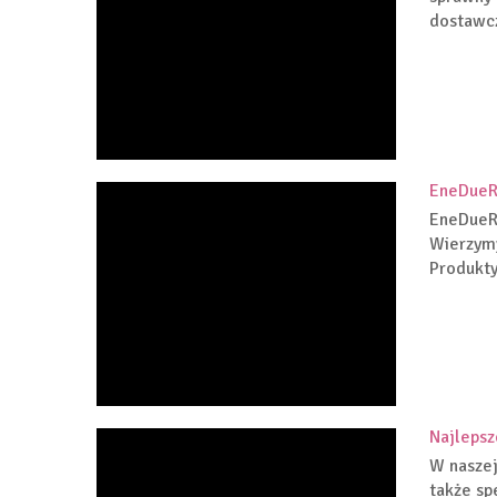
dostawcz
EneDueRa
EneDueRa
Wierzymy
Produkty
Najlepsz
W naszej
także sp