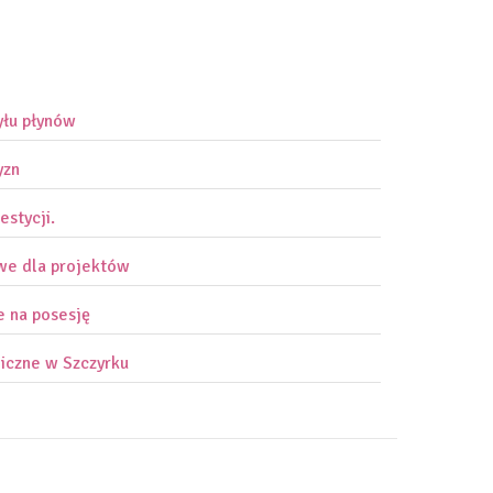
yłu płynów
yzn
estycji.
owe dla projektów
e na posesję
iczne w Szczyrku