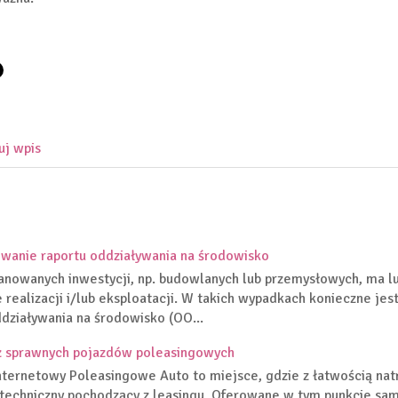
uj wpis
wanie raportu oddziaływania na środowisko
anowanych inwestycji, np. budowlanych lub przemysłowych, ma l
e realizacji i/lub eksploatacji. W takich wypadkach konieczne je
działywania na środowisko (OO...
ż sprawnych pojazdów poleasingowych
nternetowy Poleasingowe Auto to miejsce, gdzie z łatwością nat
techniczny pochodzący z leasingu. Oferowane w tym punkcie sa