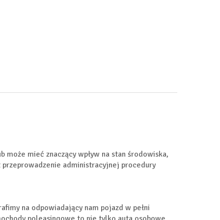
ub może mieć znaczący wpływ na stan środowiska,
st przeprowadzenie administracyjnej procedury
rafimy na odpowiadający nam pojazd w pełni
mochody poleasingowe to nie tylko auta osobowe,