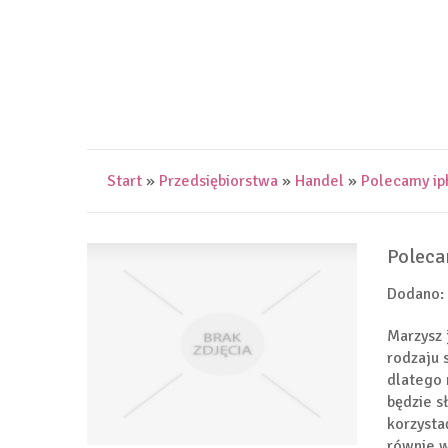
Start
»
Przedsiębiorstwa
»
Handel
»
Polecamy ip
Poleca
Dodano:
Marzysz 
rodzaju 
dlatego 
będzie s
korzysta
równie w