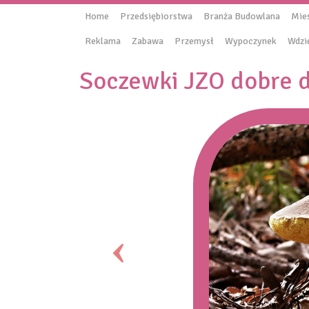
Home
Przedsiębiorstwa
Branża Budowlana
Mie
Reklama
Zabawa
Przemysł
Wypoczynek
Wdzi
Soczewki JZO dobre 