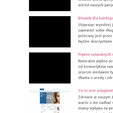
wśród naszych pacj
Błonnik dla każdego
Używając wysokiej j
zapewnić sobie dług
polecany jest prze
będzie skorzystanie 
Piękno naturalnych
Naturalne piękno jes
od kosmetyków zawi
jeszcze niedawno ły
dbania o urodę i zdr
Co to jest astygmat
Zdrowie w naszym ży
warto o nie zadbać 
mamy wpływu na pewn