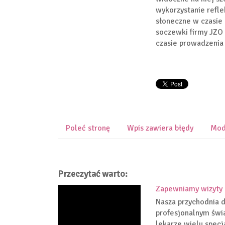
wykorzystanie refl
słoneczne w czasie
soczewki firmy JZO
czasie prowadzenia
Poleć stronę
Wpis zawiera błędy
Mod
Przeczytać warto:
Zapewniamy wizyty
Nasza przychodnia 
profesjonalnym świ
lekarze wielu specj