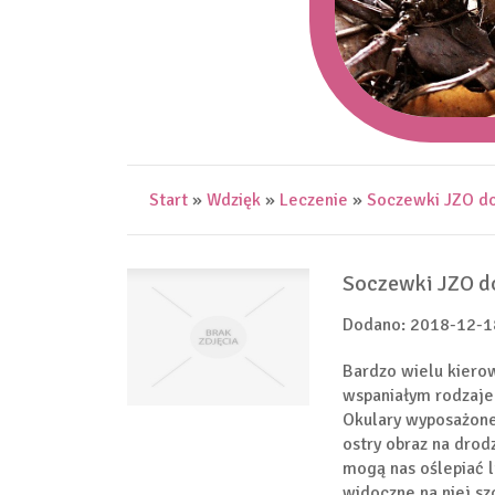
Start
»
Wdzięk
»
Leczenie
»
Soczewki JZO d
Soczewki JZO d
Dodano: 2018-12-1
Bardzo wielu kiero
wspaniałym rodzaje
Okulary wyposażone
ostry obraz na drod
mogą nas oślepiać 
widoczne na niej sz