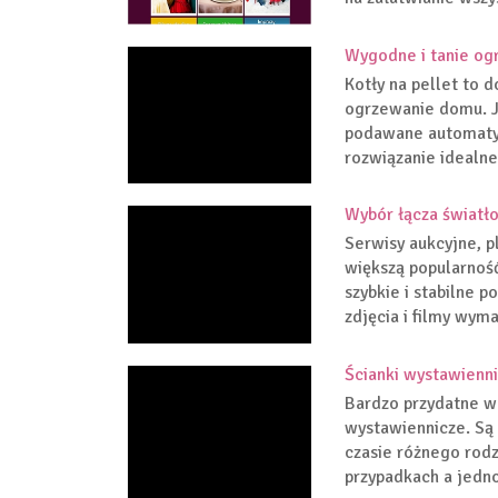
Wygodne i tanie og
Kotły na pellet to 
ogrzewanie domu. J
podawane automatycz
rozwiązanie idealne
Wybór łącza świat
Serwisy aukcyjne, p
większą popularność
szybkie i stabilne 
zdjęcia i filmy wyma
Ścianki wystawienni
Bardzo przydatne w 
wystawiennicze. Są 
czasie różnego rodz
przypadkach a jedno