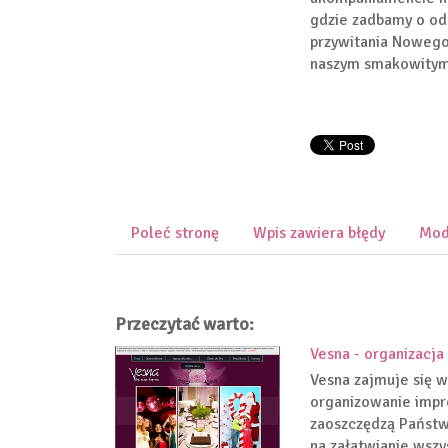
gdzie zadbamy o od
przywitania Nowego 
naszym smakowity
Poleć stronę
Wpis zawiera błędy
Mod
Przeczytać warto:
Vesna - organizacja
Vesna zajmuje się w
organizowanie impre
zaoszczędzą Państw
na załatwianie wszys