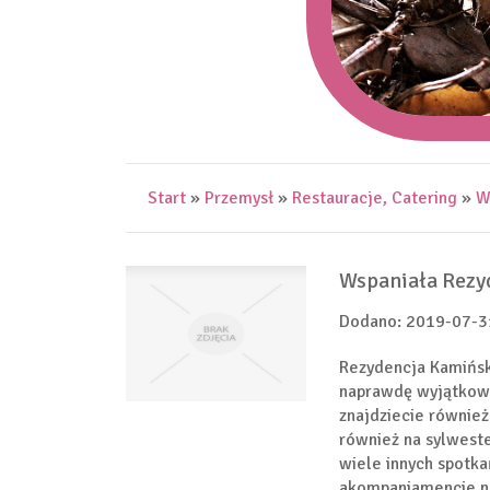
Start
»
Przemysł
»
Restauracje, Catering
»
W
Wspaniała Rezy
Dodano: 2019-07-3
Rezydencja Kamińsko
naprawdę wyjątkowo
znajdziecie równie
również na sylwest
wiele innych spotk
akompaniamencie na