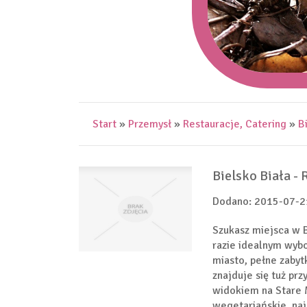
Start
»
Przemysł
»
Restauracje, Catering
»
B
Bielsko Biała - 
Dodano: 2015-07-2
Szukasz miejsca w B
razie idealnym wybo
miasto, pełne zabyt
znajduje się tuż p
widokiem na Stare M
wegetariańskie, naj