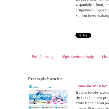
wspaniały klimat, 
grupowych imprez - 
komfortowe wakacj
Poleć stronę
Wpis zawiera błędy
Mod
Przeczytać warto:
Pranie nie musi być
Trudno byłoby wyob
się taka lub inna p
profesjonalnemu po
pranie. Warszawa to