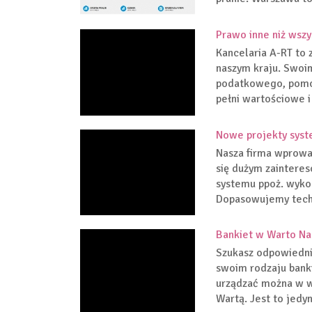
Prawo inne niż wszy
Kancelaria A-RT to
naszym kraju. Swoi
podatkowego, pomoc
pełni wartościowe i
Nowe projekty sys
Nasza firma wprowad
się dużym zaintere
systemu ppoż. wyko
Dopasowujemy techno
Bankiet w Warto Na
Szukasz odpowiedni
swoim rodzaju bank
urządzać można w wi
Wartą. Jest to jedy