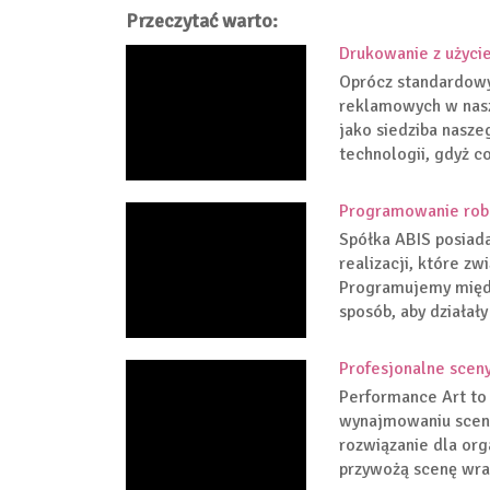
Przeczytać warto:
Drukowanie z użyci
Oprócz standardowy
reklamowych w nas
jako siedziba nasze
technologii, gdyż co
Programowanie rob
Spółka ABIS posiad
realizacji, które z
Programujemy międz
sposób, aby działały
Profesjonalne scen
Performance Art to 
wynajmowaniu scen 
rozwiązanie dla org
przywożą scenę wraz