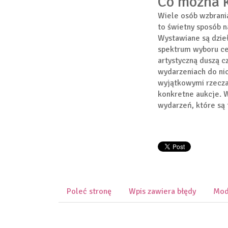
Co można k
Wiele osób wzbrania
to świetny sposób 
Wystawiane są dzieł
spektrum wyboru cen
artystyczną duszą 
wydarzeniach do nic
wyjątkowymi rzeczam
konkretne aukcje. 
wydarzeń, które są
Poleć stronę
Wpis zawiera błędy
Mod