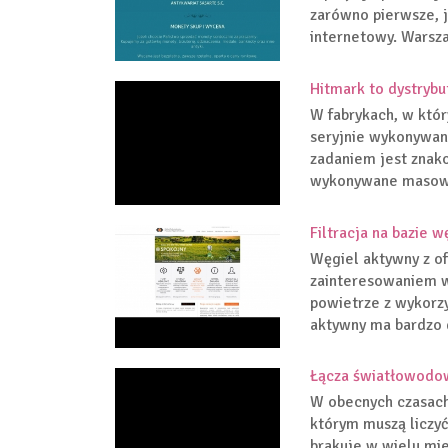
zarówno pierwsze, j
internetowy. Warszaw
Hitmark to dystryb
W fabrykach, w któr
seryjnie wykonywane
zadaniem jest znak
wykonywane masowo,
Filtracja na bazie w
Węgiel aktywny z of
zainteresowaniem w
powietrze z wykorzy
aktywny ma bardzo d
Łącza światłowodow
W obecnych czasach
którym muszą liczyć
brakuje w wielu mie