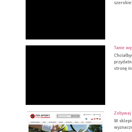
szerokiej
Tanie wę
Chciałby
przydatn
stronę i
Zobywaj 
W sklepi
wyznaczo