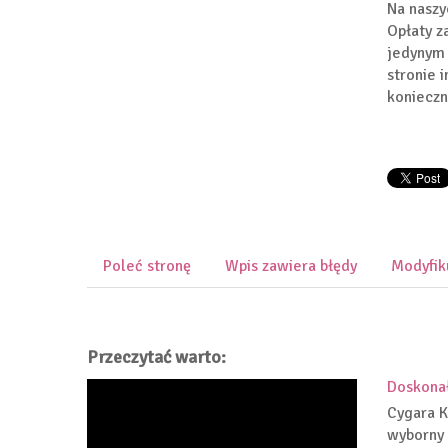
Na naszy
Opłaty z
jedynym 
stronie 
konieczn
Poleć stronę
Wpis zawiera błędy
Modyfik
Przeczytać warto:
Doskonał
Cygara K
wyborny 