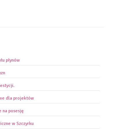
yłu płynów
yzn
estycji.
owe dla projektów
e na posesję
iczne w Szczyrku