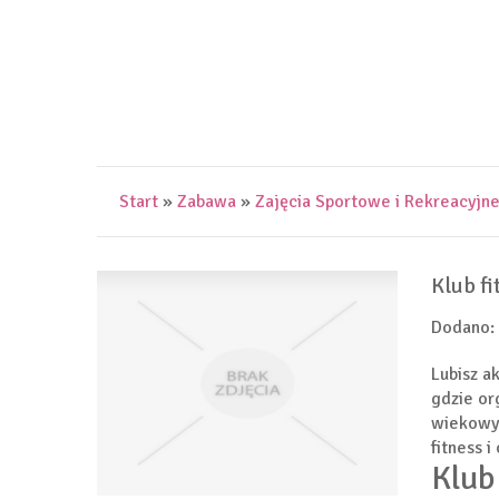
Start
»
Zabawa
»
Zajęcia Sportowe i Rekreacyjn
Klub fi
Dodano:
Lubisz a
gdzie or
wiekowyc
fitness 
Klub