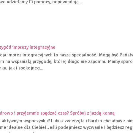
o udzielamy Ci pomocy, odpowiadają...
zygód imprezy integracyjne
cja imprez integracyjnych to nasza specjalność! Mogą być Państ
m na wspaniałą przygodę, której długo nie zapomni! Mamy spo
ku, jak i spokojneg...
drowo i przyjemnie spędzać czas? Spróbuj z jazdą konną
o aktywnym wypoczynku? Lubisz zwierzęta i bardzo chciałbyś z ni
nie idealne dla Ciebie! Jeśli podejmiesz wyzwanie i będziesz regu