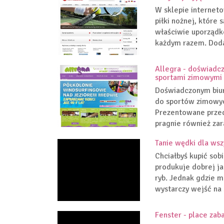
W sklepie internet
piłki nożnej, które
właściwie uporządk
każdym razem. Doda
Allegra - doświadcz
sportami zimowymi
Doświadczonym biure
do sportów zimowych
Prezentowane przed
pragnie również zara
Tanie wędki dla wsz
Chciałbyś kupić sob
produkuje dobrej ja
ryb. Jednak gdzie m
wystarczy wejść na 
Fenster - place zab