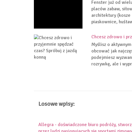
Fenster już od wielu
placów zabaw, siło
architektury (kosze 
piaskownice, huśtaw
Chcesz zdrowo i prz
Myślisz o aktywnym 
obcować jak najczęś
podejmiesz wyzwanie
rozrywkę, ale i wypr
Losowe wpisy:
Allegra - doświadczone biuro podróży, stwor
przez ludzi pasjonujących się sportami zimow