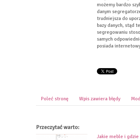
możemy bardzo szyb
danym segregatorze
trudniejsza do upo
bazy danych, stąd t
segregowaniu stosow
samych odpowiednie
posiada internetow
Poleć stronę
Wpis zawiera błędy
Mod
Przeczytać warto:
Jakie meble i gdzie