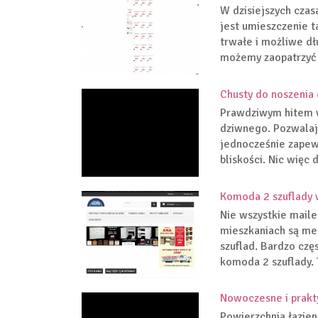
W dzisiejszych czas
jest umieszczenie t
trwałe i możliwe dł
możemy zaopatrzyć s
Chusty do noszenia 
Prawdziwym hitem wś
dziwnego. Pozwalaj
jednocześnie zapew
bliskości. Nic więc 
Komoda 2 szuflady 
Nie wszystkie mail
mieszkaniach są me
szuflad. Bardzo czę
komoda 2 szuflady. 
Nowoczesne i prakt
Powierzchnia łazien