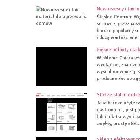
Nowoczesny i tani 
Śląskie Centrum Wę
surowce, przeznacz
bardzo popularny s
i dużą wartość ener
Piękne półbuty dla 
W sklepie Chiara ws
wyglądzie, znaleźć 
wysublimowane gust
producentów uwagę 
Stół ze stali nierd
Jaka bardzo użytec
gastronomii, jest p
lub dodatkowymi pa
zwykły, prosty stół 
Sklep z efektownym