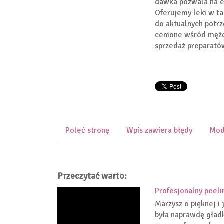
dawka pozwala na er
Oferujemy leki w t
do aktualnych potrz
cenione wśród mężc
sprzedaż preparató
Poleć stronę
Wpis zawiera błędy
Mod
Przeczytać warto:
Profesjonalny peel
Marzysz o pięknej i
była naprawdę gład