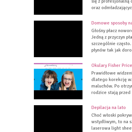
się z profesjonaln
oraz odmładzających
Domowe sposoby na
Głośny płacz nowor
Jedną z przyczyn p
szczególnie często.
płynów tak jak doro
Okulary Fisher Pric
Prawidłowe widzeni
dlatego korekcję w
maluchów. Po otrzy
rodzice stają przed
Depilacja na lato
Choć włoski pokryw
wstydliwym, to na s
laserowa light shee