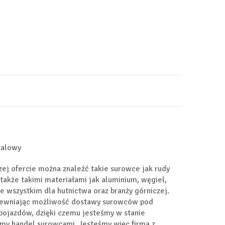
talowy
zej ofercie można znaleźć takie surowce jak rudy
także takimi materiałami jak aluminium, węgiel,
 wszystkim dla hutnictwa oraz branży górniczej.
apewniając możliwość dostawy surowców pod
 pojazdów, dzięki czemu jesteśmy w stanie
imy handel surowcami. Jesteśmy więc firmą z