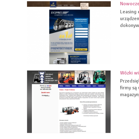
Nowoczes
Leasing 
urządzen
dokonywa
Wózki w
Przedsię
firmy są
magazyny