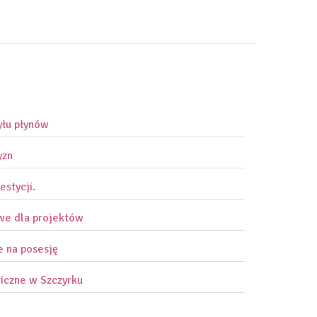
yłu płynów
yzn
estycji.
owe dla projektów
e na posesję
iczne w Szczyrku