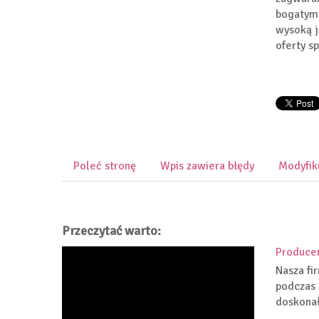
bogatym 
wysoką j
oferty s
Poleć stronę
Wpis zawiera błędy
Modyfik
Przeczytać warto:
Producen
Nasza fi
podczas 
doskonał