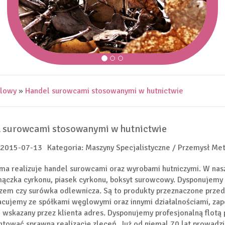
alowy
»
Handel surowcami stosowanymi w hutnictwie
 surowcami stosowanymi w hutnictwie
 2015-07-13
Kategoria: Maszyny Specjalistyczne / Przemysł Me
rma realizuje handel surowcami oraz wyrobami hutniczymi. W nas
mączka cyrkonu, piasek cyrkonu, boksyt surowcowy. Dysponujemy 
zem czy surówka odlewnicza. Są to produkty przeznaczone przede
cujemy ze spółkami węglowymi oraz innymi działalnościami, z
 wskazany przez klienta adres. Dysponujemy profesjonalną flotą
tować sprawną realizację zleceń. Już od niemal 70 lat prowadz