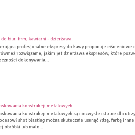
do biur, firm, kawiarni - dzierżawa.
ferująca profesjonalne ekspresy do kawy proponuje ciśnieniowe 
również rozwiązanie, jakim jet dzierżawa ekspresów, które pozwo
eczności dokonywania...
iaskowania konstrukcji metalowych
iaskowania konstrukcji metalowych są niezwykle istotne dla utr
rocesowi shot blasting można skutecznie usunąć rdzę, farbę i inn
ej obróbki lub malo...