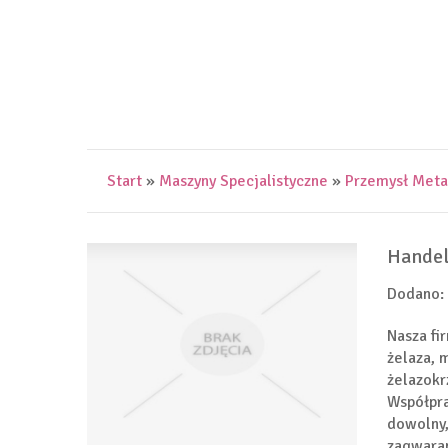
Start
»
Maszyny Specjalistyczne
»
Przemysł Met
Handel
Dodano:
Nasza fi
żelaza, 
żelazokr
Współpra
dowolny,
zagwaran