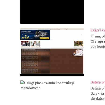
Ekspresy 
Firma, o
Oferuje 
bez koni
Usługi p
Usługi p
Dzięki p
do dalsz