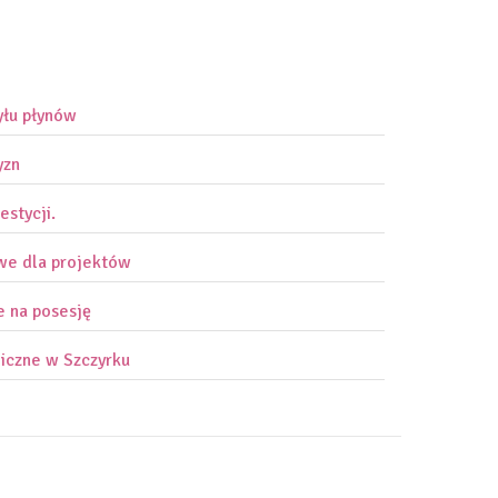
yłu płynów
yzn
estycji.
owe dla projektów
e na posesję
iczne w Szczyrku