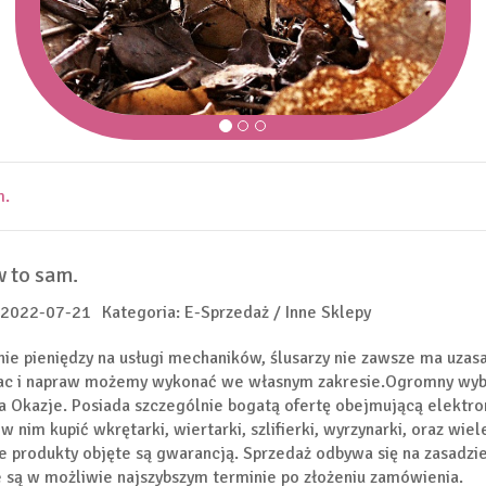
m.
 to sam.
 2022-07-21
Kategoria: E-Sprzedaż / Inne Sklepy
e pieniędzy na usługi mechaników, ślusarzy nie zawsze ma uzas
ac i napraw możemy wykonać we własnym zakresie.Ogromny wybó
a Okazje. Posiada szczególnie bogatą ofertę obejmującą elektro
 nim kupić wkrętarki, wiertarki, szlifierki, wyrzynarki, oraz wie
e produkty objęte są gwarancją. Sprzedaż odbywa się na zasadzi
 są w możliwie najszybszym terminie po złożeniu zamówienia.