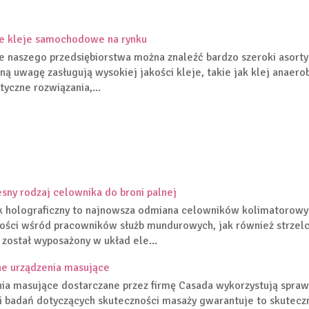
e kleje samochodowe na rynku
e naszego przedsiębiorstwa można znaleźć bardzo szeroki asort
ną uwagę zasługują wysokiej jakości kleje, takie jak klej anaerob
tyczne rozwiązania,...
ny rodzaj celownika do broni palnej
 holograficzny to najnowsza odmiana celowników kolimatorowych
ości wśród pracowników służb mundurowych, jak również strzelc
 został wyposażony w układ ele...
e urządzenia masujące
ia masujące dostarczane przez firmę Casada wykorzystują spraw
 badań dotyczących skuteczności masaży gwarantuje to skute