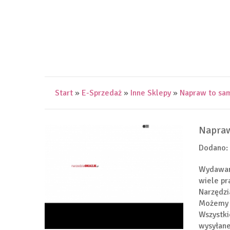
Start
»
E-Sprzedaż
»
Inne Sklepy
»
Napraw to sa
Napraw
Dodano:
Wydawani
wiele pr
Narzędzi
Możemy w
Wszystki
wysyłane