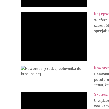
Najlepsz
W oferci
szczegól
specjalis
Nowoczes
Celownik
popularn
temu, że
Skuteczn
Urządzen
wynikami