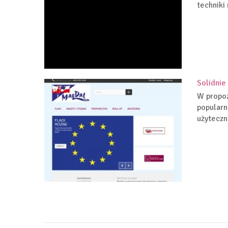
techniki 
Solidnie
W propoz
popularn
użyteczno