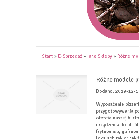
Start
»
E-Sprzedaż
»
Inne Sklepy
»
Różne mod
Różne modele p
Dodano: 2019-12-1
Wyposażenie pizzeri
przygotowywania pos
ofercie naszej hur
urządzenia do obrób
frytownice, gofrown
lokalach takich jak