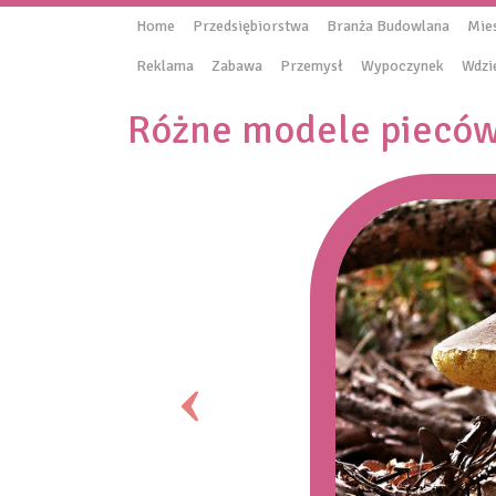
Home
Przedsiębiorstwa
Branża Budowlana
Mie
Reklama
Zabawa
Przemysł
Wypoczynek
Wdzi
Różne modele pieców