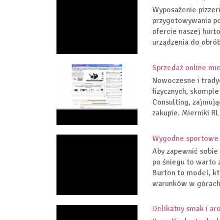
Wyposażenie pizzeri
przygotowywania pos
ofercie naszej hur
urządzenia do obrób
Sprzedaż online mie
Nowoczesne i trady
fizycznych, skomple
Consulting, zajmuj
zakupie. Mierniki RL
Wygodne sportowe 
Aby zapewnić sobie
po śniegu to warto
Burton to model, kt
warunków w górach. 
Delikatny smak i ar