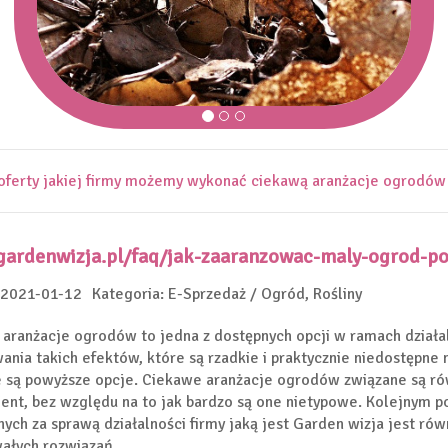
ferty jakiej firmy możemy wykonać ciekawą aranżacje ogrodów
/gardenwizja.pl/faq/jak-zaaranzowac-maly-ogrod-p
 2021-01-12
Kategoria: E-Sprzedaż / Ogród, Rośliny
aranżacje ogrodów to jedna z dostępnych opcji w ramach działa
ania takich efektów, które są rzadkie i praktycznie niedostępne 
 są powyższe opcje. Ciekawe aranżacje ogrodów związane są rów
lient, bez względu na to jak bardzo są one nietypowe. Kolejnym 
ych za sprawą działalności firmy jaką jest Garden wizja jest ró
ałych rozwiązań.