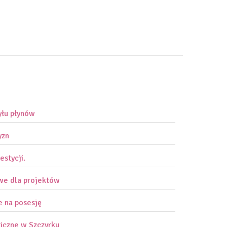
yłu płynów
yzn
estycji.
owe dla projektów
e na posesję
iczne w Szczyrku