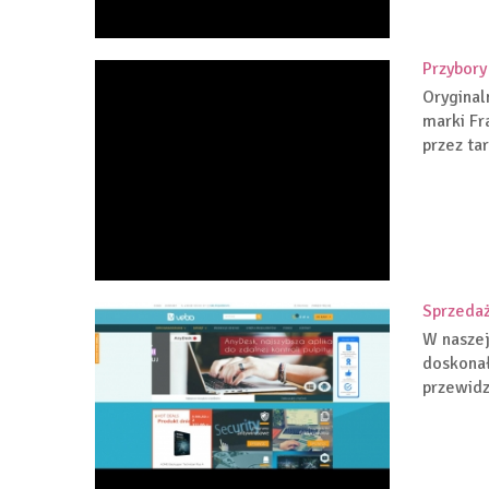
Przybory
Oryginal
marki Fr
przez tar
Sprzeda
W naszej
doskonał
przewidz