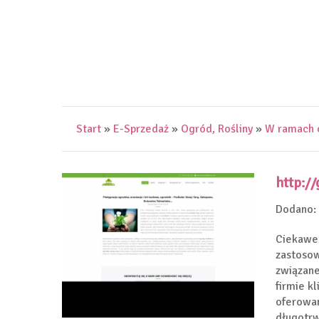
Start
»
E-Sprzedaż
»
Ogród, Rośliny
»
W ramach o
http:/
Dodano:
Ciekawe 
zastosow
związane
firmie k
oferowan
długotrw