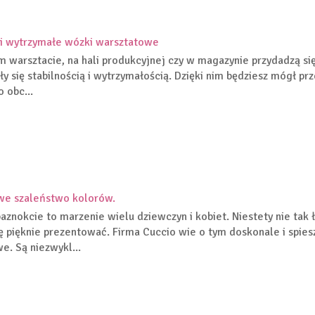
 i wytrzymałe wózki warsztatowe
 warsztacie, na hali produkcyjnej czy w magazynie przydadzą si
ły się stabilnością i wytrzymałością. Dzięki nim będziesz mógł pr
 obc...
we szaleństwo kolorów.
paznokcie to marzenie wielu dziewczyn i kobiet. Niestety nie tak
ę pięknie prezentować. Firma Cuccio wie o tym doskonale i spie
e. Są niezwykl...