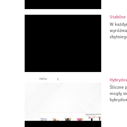
Stabilne
W każdym
wyróżnia
zbytniego
Hybrydo
Śliczne 
mogły si
hybrydow