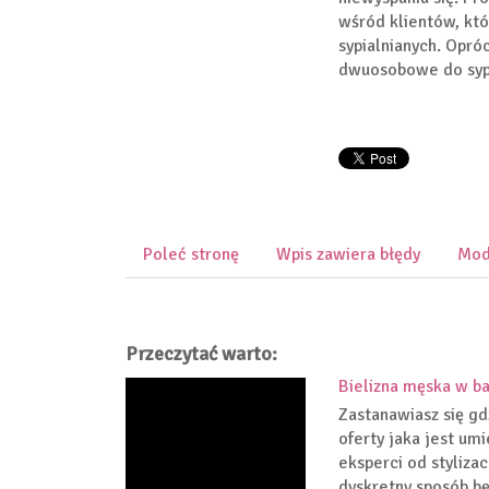
wśród klientów, któ
sypialnianych. Opr
dwuosobowe do sypi
Poleć stronę
Wpis zawiera błędy
Mod
Przeczytać warto:
Bielizna męska w b
Zastanawiasz się gd
oferty jaka jest u
eksperci od stylizac
dyskretny sposób bę