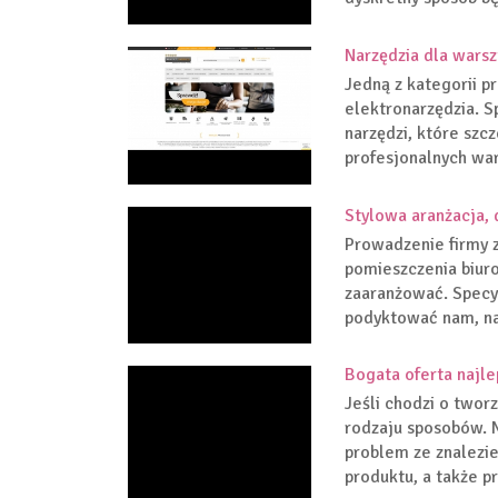
Narzędzia dla wars
Jedną z kategorii p
elektronarzędzia. S
narzędzi, które sz
profesjonalnych war
Stylowa aranżacja,
Prowadzenie firmy 
pomieszczenia biur
zaaranżować. Specyf
podyktować nam, na 
Bogata oferta najl
Jeśli chodzi o twor
rodzaju sposobów. N
problem ze znalezie
produktu, a także pr