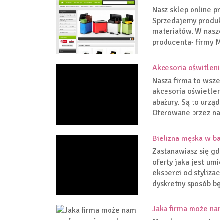
Nasz sklep online p
Sprzedajemy produk
materiałów. W nasz
producenta- firmy Ma
Akcesoria oświtlen
Nasza firma to wsze
akcesoria oświetlen
abażury. Są to urz
Oferowane przez na
Bielizna męska w b
Zastanawiasz się gd
oferty jaka jest u
eksperci od stylizac
dyskretny sposób bę
Jaka firma może na