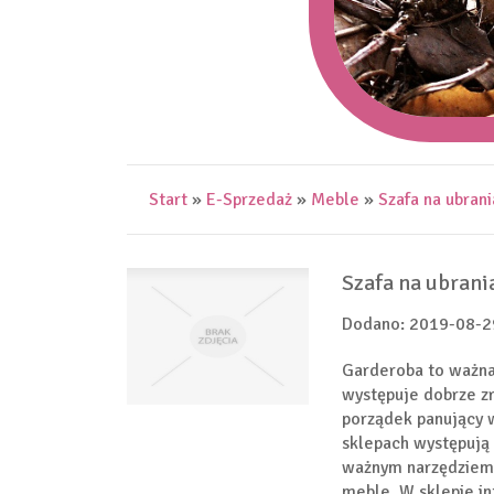
Start
»
E-Sprzedaż
»
Meble
»
Szafa na ubran
Szafa na ubrani
Dodano: 2019-08-2
Garderoba to ważna
występuje dobrze zr
porządek panujący w
sklepach występują 
ważnym narzędziem,
meble. W sklepie i