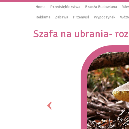
Home
Przedsiębiorstwa
Branża Budowlana
Mie
Reklama
Zabawa
Przemysł
Wypoczynek
Wdzi
Szafa na ubrania- ro