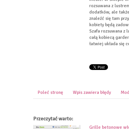
rozsuwana z lustrem
dodatków, ale takż
znaleźć się tam prz
kobiety będą zadow
Szafa rozsuwana z l
całą kobiecą garde
łatwiej układa się c
Poleć stronę
Wpis zawiera błędy
Mod
Przeczytać warto:
Grille betonowe wło