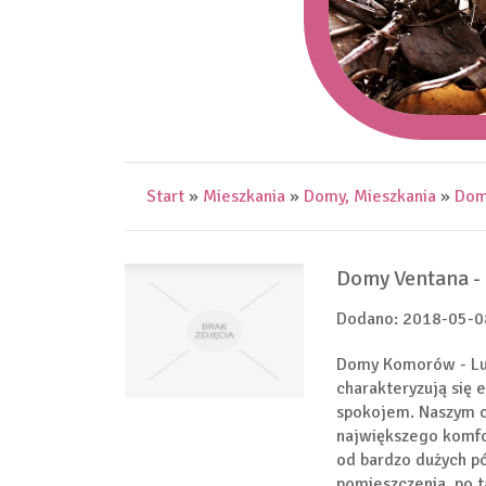
Start
»
Mieszkania
»
Domy, Mieszkania
»
Domy
Domy Ventana - 
Dodano: 2018-05-0
Domy Komorów - Lu
charakteryzują się 
spokojem. Naszym c
największego komfo
od bardzo dużych pó
pomieszczenia, po t