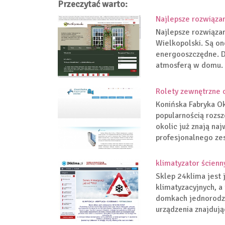
Przeczytać warto:
Najlepsze rozwiązan
Najlepsze rozwiązan
Wielkopolski. Są one
energooszczędne. Dz
atmosferą w domu. 
Rolety zewnętrzne 
Konińska Fabryka Oki
popularnością rozsz
okolic już znają na
profesjonalnego zes
klimatyzator ścienn
Sklep 24klima jest
klimatyzacyjnych, a
domkach jednorodzi
urządzenia znajdują