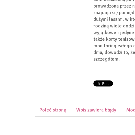
prowadzona przez n
znajdują się pomię
dużymi lasami, w kt
rodziną wiele godz
wyjątkowe i jedyne 
także korty tenisow
monitoring całego o
dnia, dowodzi to, ż
szczegółem.
Poleć stronę
Wpis zawiera błędy
Mod