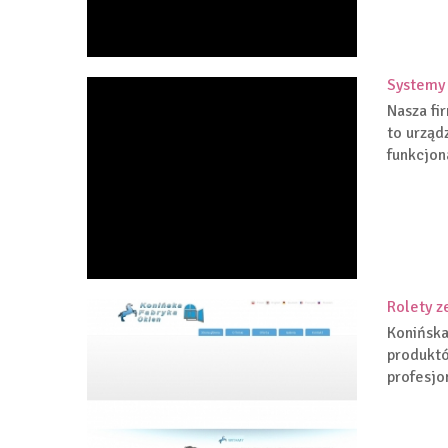
Systemy 
Nasza fi
to urząd
funkcjona
Rolety z
Konińska
produktó
profesjo