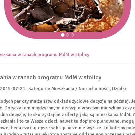
eszkania w ranach programu MdM w stolicy
ania w ranach programu MdM w stolicy
 2015-07-21
Kategoria: Mieszkania / Nieruchomości, Działki
odych par czy małżeństw odkłada życiowe decyzje na później. J
. Dotyczy tom między innymi decyzji o własnym mieszkaniu czy do
dną decyzję, to skorzystajcie z oferty, jaką są mieszkania MdM
szkania i to tu Wasze dzieci, nawet te dopiero planowane, mogą 
we, licea czy najlepsze w kraju uczelnie wyższe. To kolejny p
 Bródno - tutaj już wkrótce zostanie oddane nowoczesne i przy