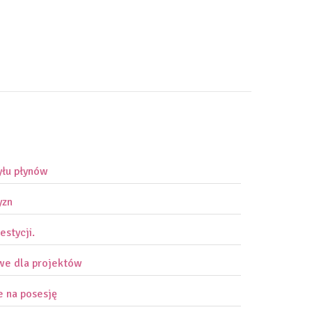
yłu płynów
yzn
estycji.
owe dla projektów
e na posesję