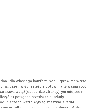
ednak dla własnego komfortu wielu spraw nie warto
mu. Jeżeli więc jesteście gotowi na tę ważną i być
. Warszawa wciąż jest bardzo atrakcyjnym miejscem
liczyć na porządne przedszkola, szkoły
owód, dlaczego warto wybrać mieszkania MdM.
jazne osiedle budowane przez dewelopera Victoria