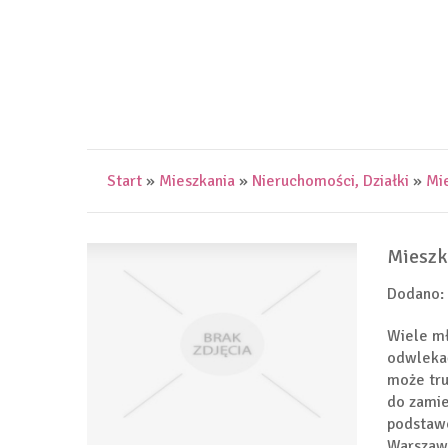
Start
»
Mieszkania
»
Nieruchomości, Działki
»
Mi
Mieszk
Dodano:
Wiele mł
odwlekać
może tru
do zamie
podstawo
Warszawa