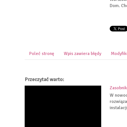
Dom. Chc
Poleć stronę
Wpis zawiera błędy
Modyfik
Przeczytać warto:
Zasobnik
W nowocz
rozwiąza
instalac