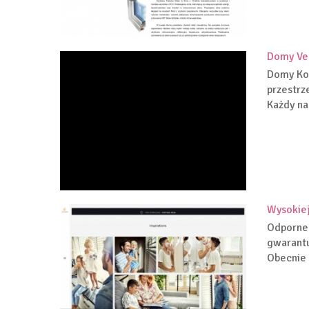
Domy Ven
Domy Kom
przestrz
Każdy na
Wysokiej
Odporne 
gwarantu
Obecnie 