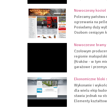
Nowoczesny kocioł
Polecamy państwu m
ogrzewania na pell
Posiadamy duży wyb
Osobom ceniącym ko
Nowoczesne bramy 
Czołowym producen
regionie małopolsk
(Kraków - w tym mie
garażowe i przemysł
Ekonomiczne bloki 
Wykonanie i wykońc
dla wielu ekip bud
stawia jednak na s
Elementy kształtowan