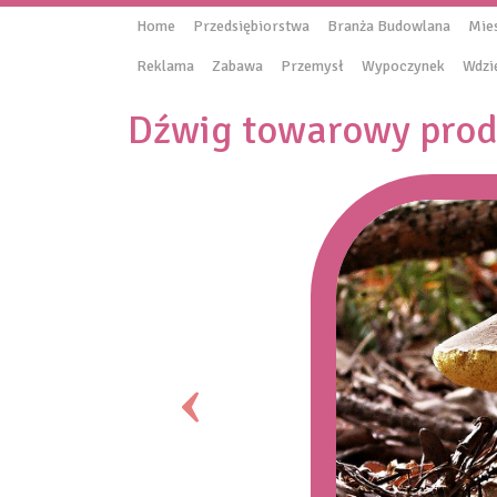
Home
Przedsiębiorstwa
Branża Budowlana
Mie
Reklama
Zabawa
Przemysł
Wypoczynek
Wdzi
Dźwig towarowy pro