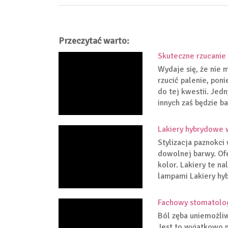
Przeczytać warto:
Skuteczne rzucanie 
Wydaje się, że nie 
rzucić palenie, pon
do tej kwestii. Jed
innych zaś będzie ba
Lakiery hybrydowe 
Stylizacja paznokci
dowolnej barwy. Ofe
kolor. Lakiery te n
lampami Lakiery hyb
Fachowy stomatolo
Ból zęba uniemożliw
Jest to wyjątkowo n