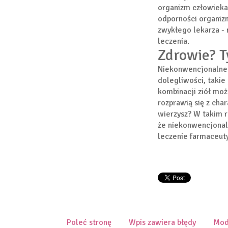
organizm człowieka
odporności organiz
zwykłego lekarza -
leczenia.
Zdrowie? T
Niekonwencjonalne
dolegliwości, takie
kombinacji ziół moż
rozprawią się z cha
wierzysz? W takim ra
że niekonwencjonal
leczenie farmaceut
Poleć stronę
Wpis zawiera błędy
Mod