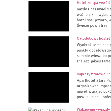
Hotel ze spa wśród
Każdy z nas uwielbia
ważne z kim wybiera
hotel spa, jezioro, 
Świeże powietrze n
Całodobowy hostel 
Wyobraź sobie nastę
punktu docelowego 
sam nie wiesz, co p
znaleźć jakieś tanie 
Imprezy firmowe, in
Aparthotel Stara Pr
organizować imprezy
nawet wynająć pokój
poszukują sal konfe
Wakacyjne wyjazdy 