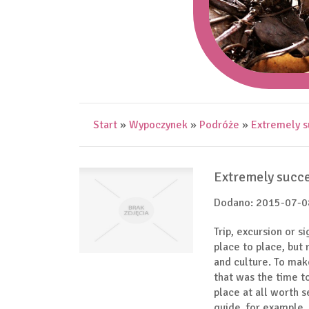
Start
»
Wypoczynek
»
Podróże
»
Extremely su
Extremely succes
Dodano: 2015-07-0
Trip, excursion or s
place to place, but
and culture. To make
that was the time to
place at all worth 
guide, for example, 