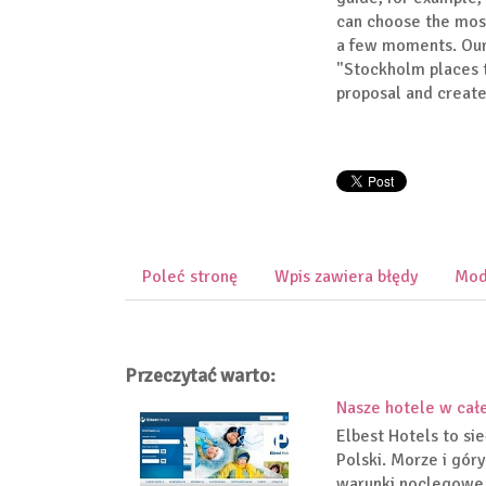
can choose the most
a few moments. Our 
"Stockholm places t
proposal and create
Poleć stronę
Wpis zawiera błędy
Mod
Przeczytać warto:
Nasze hotele w całe
Elbest Hotels to si
Polski. Morze i gór
warunki noclegowe 