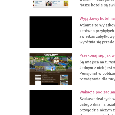
Nasze hotele są świ
Wyjątkowy hotel na
Atlantis to wyjątko
zarówno przybyłych z
zwiedzić zabytkowy 
wyróżnia się przede
Przekonaj się, jak 
Są miejsca na turys
Jednym z nich jest w
Pensjonat w pobliżu
rozwiązanie dla tury
Wakacje pod żaglam
Szukasz idealnych w
całego dnia na leża
przygodzie niczym z