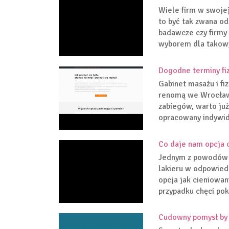
Wiele firm w swojej
to być tak zwana o
badawcze czy firmy
wyborem dla takowyc
Dogodne terminy fi
Gabinet masażu i fiz
renomą we Wrocławi
zabiegów, warto już
opracowany indywidu
Co daje nam opcja c
Jednym z powodów p
lakieru w odpowied
opcja jak cieniowan
przypadku chęci pok
Cudowny pomysł by 