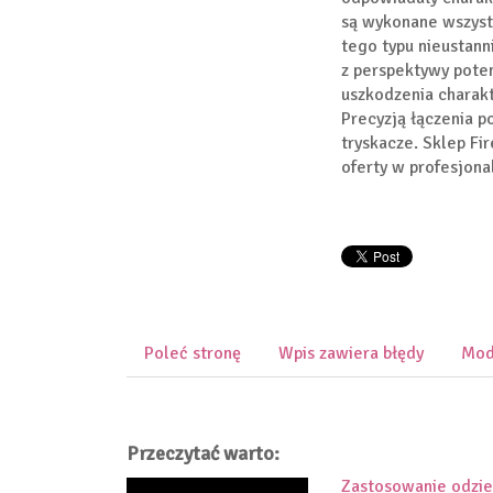
są wykonane wszystk
tego typu nieustann
z perspektywy pote
uszkodzenia charak
Precyzją łączenia 
tryskacze. Sklep Fi
oferty w profesjona
Poleć stronę
Wpis zawiera błędy
Mod
Przeczytać warto:
Zastosowanie odzie