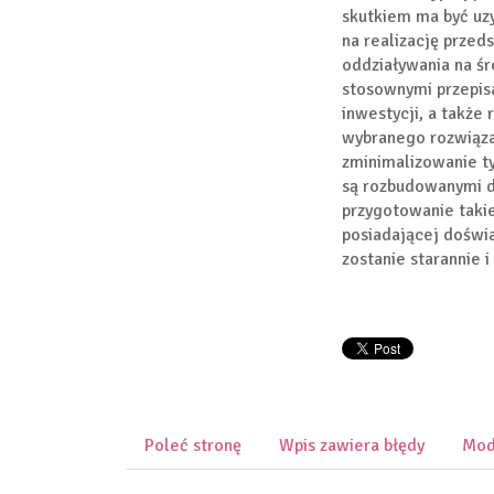
skutkiem ma być uz
na realizację przed
oddziaływania na ś
stosownymi przepis
inwestycji, a także
wybranego rozwiązan
zminimalizowanie t
są rozbudowanymi 
przygotowanie takie
posiadającej doświ
zostanie starannie 
Poleć stronę
Wpis zawiera błędy
Mod