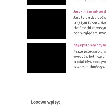
Jast - firma jubiler
Jast to bardzo dośw
przy tym także zró
pierścionki zaręcz
pod względem swoje
Najlepsze wyroby hu
Nasze przedsiębior
wyrobów hutniczych.
produktów, począwsz
szwem, a skończywsz
Losowe wpisy: