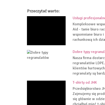
Przeczytać warto:
Usługi profesjonal
Kompleksowe wsparc
Aid - tanie biuro r
wspomniane biuro i
rachunkową ich dzia
Dobre typy regranu
Nasza firma dostarc
regranulatów LDPE.
klientów hurtowych 
regranulaty są bard
T-shirty od JHK
Przedsiębiorstwo JH
Zajmujemy się prod
się głównie w odzi
chciałbyś mieć t-shi